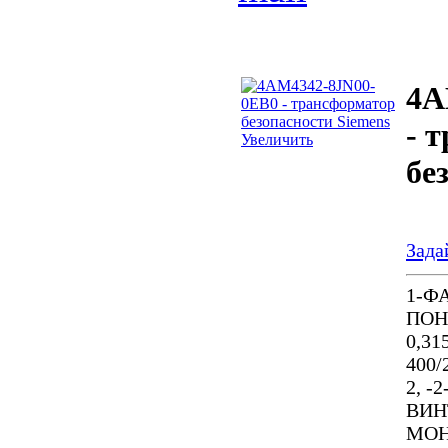
4A
- 
Увеличить
бе
Зада
1-Ф
ПОН
0,3
400/
2, -
ВИН
МОН