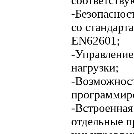
соответству
-Безопаснос
со стандарт
EN62601;
-Управление
нагрузки;
-Возможнос
программиро
-Встроенная
отдельные п