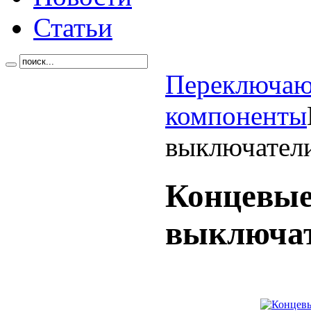
Статьи
Переключа
компоненты
выключател
Концевы
выключа