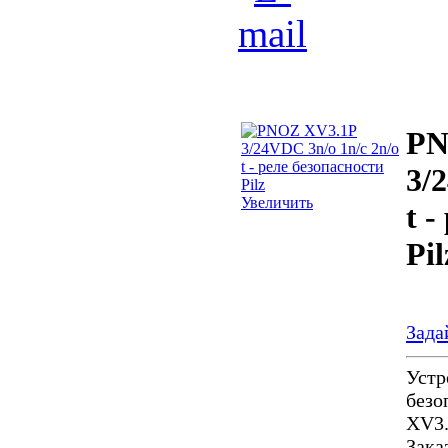
PN
3/
Увеличить
t 
Pil
Зада
Устр
безо
XV3.
Зака